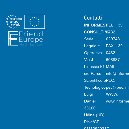
Contatti
INFORMEST
TEL:
+39
CONSULTING
0432
Sede
629743
Legale e
FAX: +39
Operativa:
0432
Via J.
603887
Linussio 51
MAIL:
c/o Parco
info@informe
Scientifico e
PEC:
Tecnologico
pec@pec.info
Luigi
WWW:
Danieli
www.informes
33100
Udine (UD)
P.Iva/CF
01112920317