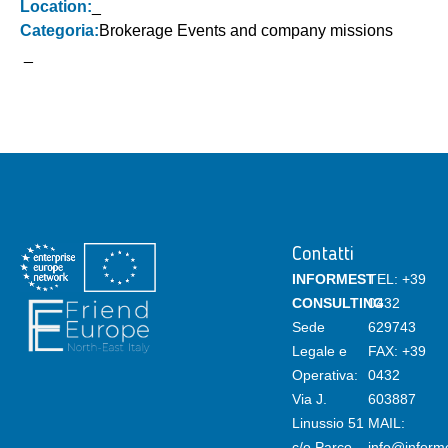
Location:
_
Categoria:
Brokerage Events and company missions
_
Contatti
INFORMEST
TEL:
+39
CONSULTING
0432
Sede
629743
Legale e
FAX: +39
Operativa:
0432
Via J.
603887
Linussio 51
MAIL:
c/o Parco
info@informe