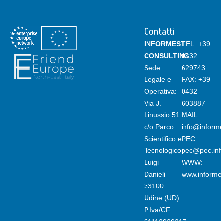
Contatti
INFORMEST
TEL:
+39
CONSULTING
0432
Sede
629743
Legale e
FAX: +39
Operativa:
0432
Via J.
603887
Linussio 51
MAIL:
c/o Parco
info@informe
Scientifico e
PEC:
Tecnologico
pec@pec.info
Luigi
WWW:
Danieli
www.informes
33100
Udine (UD)
P.Iva/CF